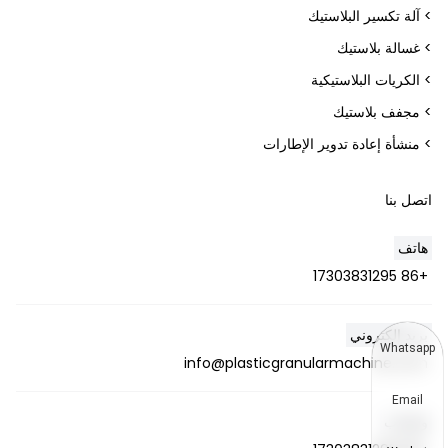
> آلة تكسير البلاستيك
> غسالة بلاستيك
> الكريات البلاستيكية
> مجفف بلاستيك
> منشأة إعادة تدوير الإطارات
اتصل بنا
هاتف
+86 17303831295
بريد إلكتروني
Whatsapp
info@plasticgranularmachine.com
Email
واتساب