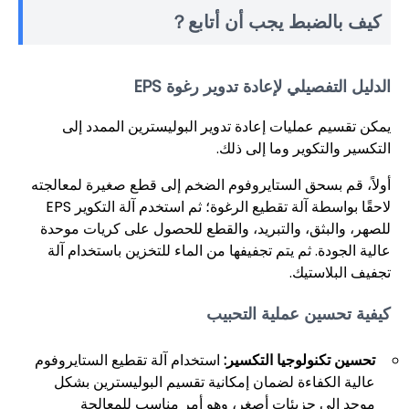
كيف بالضبط يجب أن أتابع？
الدليل التفصيلي لإعادة تدوير رغوة EPS
يمكن تقسيم عمليات إعادة تدوير البوليسترين الممدد إلى
التكسير والتكوير وما إلى ذلك.
أولاً، قم بسحق الستايروفوم الضخم إلى قطع صغيرة لمعالجته
لاحقًا بواسطة آلة تقطيع الرغوة؛ ثم استخدم آلة التكوير EPS
للصهر، والبثق، والتبريد، والقطع للحصول على كريات موحدة
عالية الجودة. ثم يتم تجفيفها من الماء للتخزين باستخدام آلة
تجفيف البلاستيك.
كيفية تحسين عملية التحبيب
تحسين تكنولوجيا التكسير:
استخدام آلة تقطيع الستايروفوم
عالية الكفاءة لضمان إمكانية تقسيم البوليسترين بشكل
موحد إلى جزيئات أصغر، وهو أمر مناسب للمعالجة