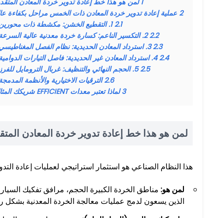
1
لمن هو هذا خط إعادة تدوير خردة المعادن المتقد
2
عملية إعادة تدوير خردة المعادن ذات الخمس مراحل بكفاءة عال
2.1
1. التقطيع الخشن: مكشطة ذات محورين
2.2
2. التكسير الناعم: كسارة خردة معدنية عالية السرعة
2.3
3. استرداد المعادن الحديدية: نظام الفصل المغناطيسي
2.4
4. استرداد المعادن غير الحديدية: فاصل التيارات الدوامية
2.5
5. الحجم النهائي والتنظيف: غربال الترومايل للفرز
2.6
الترقيات الاختيارية والأنظمة المدمجة
3
لماذا تعتبر معدات EFFICIENT شريكك المثالي
لمن هو هذا خط إعادة تدوير خردة المعادن المتق
هذا النظام الصناعي هو استثمار استراتيجي لعمليات إعادة التدو
لمن هو:
الذين يسعون لدمج عمليات معالجة الخردة المعدنية بشكل ر