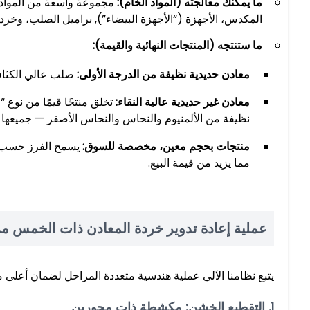
ما يمكنك معالجته (المواد الخام):
المكدس، الأجهزة (“الأجهزة البيضاء”), براميل الصلب، وخردة 
ما ستنتجه (المنتجات النهائية والقيمة):
معادن حديدية نظيفة من الدرجة الأولى:
صلب عالي الكثافة
معادن غير حديدية عالية النقاء:
تخلق منتجًا قيمًا من نوع 
نظيفة من الألمنيوم والنحاس والنحاس الأصفر — جميعها
منتجات بحجم معين، مخصصة للسوق:
يسمح الفرز حسب ال
مما يزيد من قيمة البيع.
عملية إعادة تدوير خردة المعادن ذات الخمس مر
يتبع نظامنا الآلي عملية هندسية متعددة المراحل لضمان أعلى معد
1. التقطيع الخشن: مكشطة ذات محورين