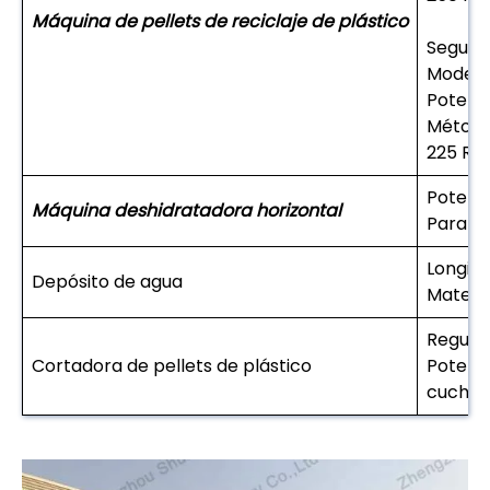
Máquina de pellets de reciclaje de plástico
Segund
Modelo:
Potencia
Método 
225 Red
Potenci
Máquina deshidratadora horizontal
Para el
Longitu
Depósito de agua
Materia
Regulac
Cortadora de pellets de plástico
Potenc
cuchill