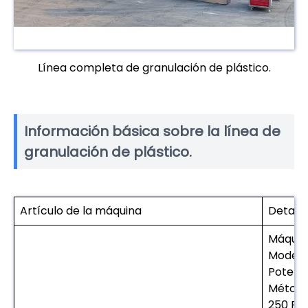
Línea completa de granulación de plástico.
Información básica sobre la línea de
granulación de plástico.
Artículo de la máquina
Detalle
Máquin
Modelo:
Potenci
Método
250 Red