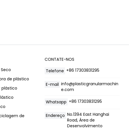
CONTATE-NOS
Whatsapp
 Seco
+86 17303831295
Telefone
ora de plástico
Email
info@plasticgranularmachin
E-mail
 plástico
e.com
Wechat
lástico
+86 17303831295
Whatsapp
ico
Chat
No.1394 East Hanghai
Endereço
eciclagem de
Road, Área de
Desenvolvimento