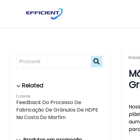
Iníci
Má
Gr
casos
Feedback Do Processo De
Noss
Fabricação De Grânulos De HDPE
plás
Na Costa Do Marfim
aume
para
Produtos em promoção