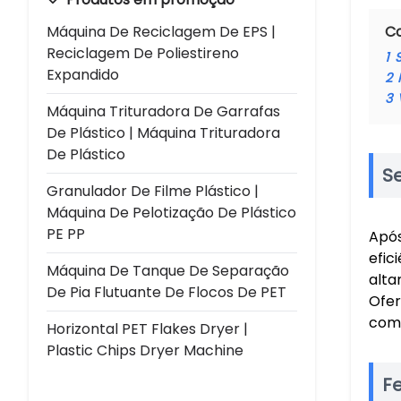
Máquina De Reciclagem De EPS |
C
Reciclagem De Poliestireno
1
Expandido
2
3
Máquina Trituradora De Garrafas
De Plástico | Máquina Trituradora
De Plástico
S
Granulador De Filme Plástico |
Máquina De Pelotização De Plástico
PE PP
Após
efic
Máquina De Tanque De Separação
alta
De Pia Flutuante De Flocos De PET
Ofer
comi
Horizontal PET Flakes Dryer |
Plastic Chips Dryer Machine
F