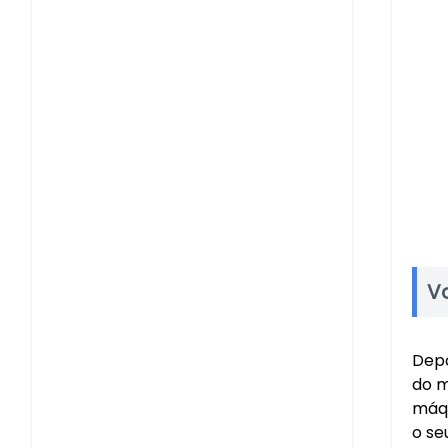
V
Depo
do m
máqu
o se