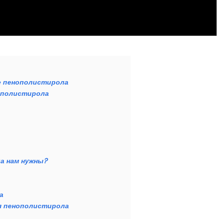
е пенополистирола
нополистирола
а нам нужны?
а
я пенополистирола