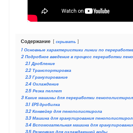
Содержание
скрывать
1
Основные характеристики линии по переработк
2
Подробное введение в процесс переработки пе
2.1
Дробление
2.2
Транспортировка
2.3
Гранулирование
2.4
Охлаждение
2.5
Резка пеллет
3
Какие машины для переработки пенополистирол
3.1
EPS дробилка
3.2
Конвейер для пенополистирола
3.3
Машина для гранулирования пенополистирол
3.4
Вспомогательная машина для гранулировани
3.5
Резервуар для охлаждающей воды