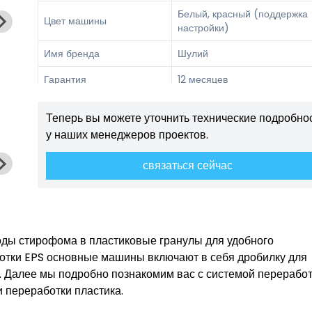
Белый, красный (поддержка
Цвет машины
настройки)
Имя бренда
Шулий
Гарантия
12 месяцев
Видео техническая поддержк
Послегарантийное
Теперь вы можете уточнить технические подробно
онлайн-поддержка, выездно
обслуживание
обслуживание и ремонт
у наших менеджеров проектов.
связаться сейчас
оды стирофома в пластиковые гранулы для удобного
ботки EPS основные машины включают в себя дробилку для
т.д. Далее мы подробно познакомим вас с системой перерабо
 переработки пластика.