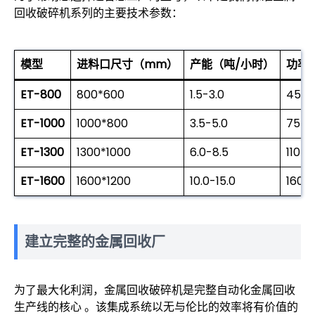
回收破碎机系列的主要技术参数：
模型
进料口尺寸（mm）
产能（吨/小时）
功率
ET-800
800*600
1.5-3.0
45-5
ET-1000
1000*800
3.5-5.0
75-9
ET-1300
1300*1000
6.0-8.5
110-1
ET-1600
1600*1200
10.0-15.0
160-
建立完整的金属回收厂
为了最大化利润，金属回收破碎机是完整自动化金属回收
生产线的核心 。该集成系统以无与伦比的效率将有价值的