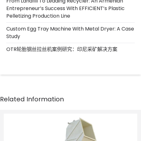
From Landfill To Leading Recycler: An Armenian
Entrepreneur’s Success With EFFICIENT’s Plastic
Pelletizing Production Line
Custom Egg Tray Machine With Metal Dryer: A Case
Study
OTR轮胎钢丝拉丝机案例研究：印尼采矿解决方案