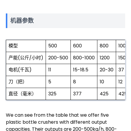
机器参数
模型
500
600
800
1000
产能(公斤/小时)
200-500
800-1000
1200
1500
电机(千瓦)
11
15-18.5
20-30
37
刀（把）
5
8
10
12
直径（毫米）
325
377
425
425
We can see from the table that we offer five
plastic bottle crushers with different output
capacities. Their outputs are 200-500kg/h, 800-