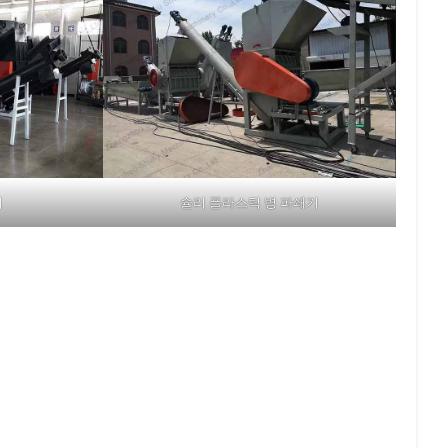
기
슐리 플라스틱 병 파쇄기