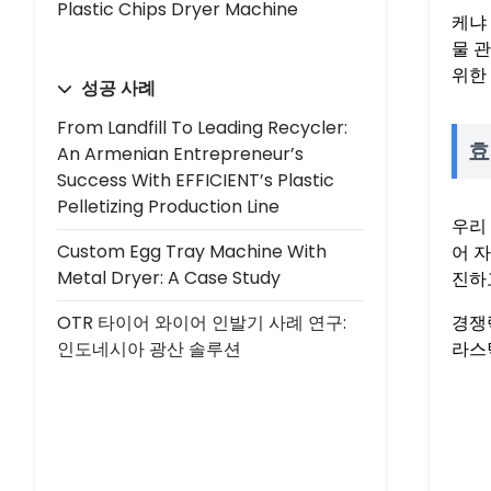
Plastic Chips Dryer Machine
케냐
물 
위한
성공 사례
From Landfill To Leading Recycler:
효
An Armenian Entrepreneur’s
Success With EFFICIENT’s Plastic
Pelletizing Production Line
우리
Custom Egg Tray Machine With
어 
Metal Dryer: A Case Study
진하
경쟁
OTR 타이어 와이어 인발기 사례 연구:
라스
인도네시아 광산 솔루션