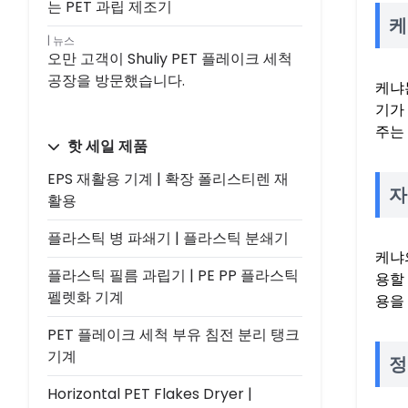
는 PET 과립 제조기
케
뉴스
오만 고객이 Shuliy PET 플레이크 세척
공장을 방문했습니다.
케냐
기가
주는
핫 세일 제품
EPS 재활용 기계 | 확장 폴리스티렌 재
자
활용
플라스틱 병 파쇄기 | 플라스틱 분쇄기
케냐
플라스틱 필름 과립기 | PE PP 플라스틱
용할
펠렛화 기계
용을
PET 플레이크 세척 부유 침전 분리 탱크
기계
정
Horizontal PET Flakes Dryer |