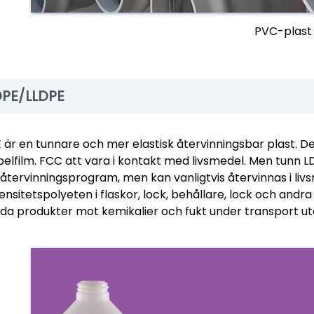
PVC-plast
DPE/LLDPE
 är en tunnare och mer elastisk återvinningsbar plast. Den
elfilm. FCC att vara i kontakt med livsmedel. Men tunn L
återvinningsprogram, men kan vanligtvis återvinnas i livsm
ensitetspolyeten i flaskor, lock, behållare, lock och andr
da produkter mot kemikalier och fukt under transport utan