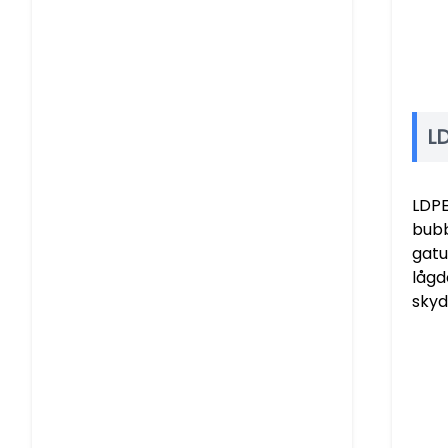
L
LDPE
bubb
gatu
lågd
skyd