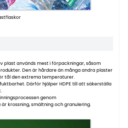
astflaskor
av plast används mest i förpackningar, såsom
produkter. Den är hårdare än många andra plaster
ör tål den extrema temperaturer.
uktbarhet. Därför hjälper HDPE till att säkerställa
.
rvinningsprocessen genom
 är krossning, smältning och granulering.