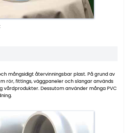
t
 och mångsidigt återvinningsbar plast. På grund av
 rör, fittings, väggpaneler och slangar används
onlig vårdprodukter. Dessutom använder många PVC
dning.