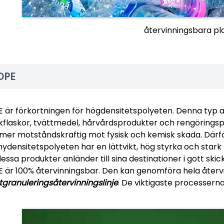
återvinningsbara pl
DPE
 är förkortningen för högdensitetspolyeten. Denna typ 
kflaskor, tvättmedel, hårvårdsprodukter och rengörings
mer motståndskraftig mot fysisk och kemisk skada. Därf
ydensitetspolyeten har en lättvikt, hög styrka och stark f
dessa produkter anländer till sina destinationer i gott skick
 är 100% återvinningsbar. Den kan genomföra hela åte
tgranuleringsåtervinningslinje
. De viktigaste processerna