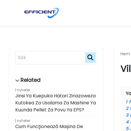
Hem
Vi
nyheter
Ya
Jinsi Ya Kuepuka Hatari Zinazoweza
1
Kutokea Za Usalama Za Mashine Ya
2
Kuunda Pellet Za Povu Ya EPS?
3
nyheter
4
Cum Funcționează Mașina De
5