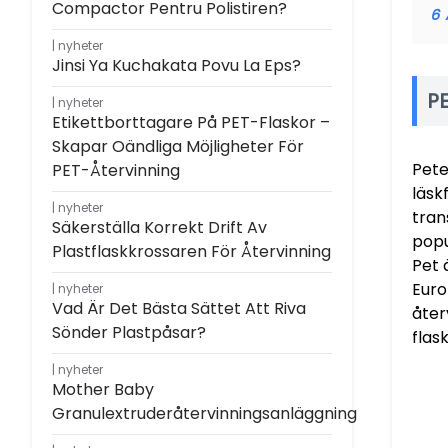
Compactor Pentru Polistiren?
6
nyheter
Jinsi Ya Kuchakata Povu La Eps?
P
nyheter
Etikettborttagare På PET-Flaskor –
Skapar Oändliga Möjligheter För
Pete
PET-Återvinning
läsk
nyheter
tran
Säkerställa Korrekt Drift Av
popu
Plastflaskkrossaren För Återvinning
Pet 
Euro
nyheter
Vad Är Det Bästa Sättet Att Riva
åter
Sönder Plastpåsar?
flask
nyheter
Mother Baby
Granulextruderåtervinningsanläggning