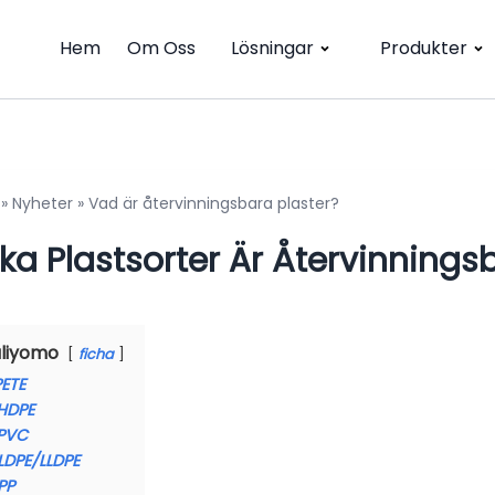
Hem
Om Oss
Lösningar
Produkter
»
Nyheter
»
Vad är återvinningsbara plaster?
lka Plastsorter Är Återvinnings
liyomo
ficha
PETE
HDPE
PVC
LDPE/LLDPE
PP