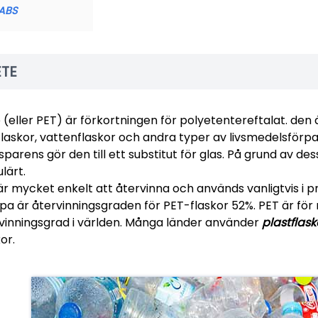
ABS
ETE
 (eller PET) är förkortningen för polyetentereftalat. den 
flaskor, vattenflaskor och andra typer av livsmedelsför
sparens gör den till ett substitut för glas. På grund av d
lärt.
är mycket enkelt att återvinna och används vanligtvis i pro
pa är återvinningsgraden för PET-flaskor 52%. PET är fö
vinningsgrad i världen. Många länder använder
plastflask
or.