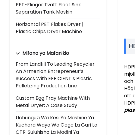
PET-Flingor Tvätt Float Sink
Separation Tank Maskin
Horizontal PET Flakes Dryer |
Plastic Chips Dryer Machine
H
Mifano ya Mafanikio
From Landfill To Leading Recycler:
HDPE
An Armenian Entrepreneur’s
mjöl
Success With EFFICIENT’s Plastic
och 
Pelletizing Production Line
Högh
att 
Custom Egg Tray Machine With
HDPE
Metal Dryer: A Case Study
plas
Uchunguzi Wa Kesi Ya Mashine Ya
Kuchora Waya Wa Gogo La Gari La
OTR: Suluhisho La Madini Ya