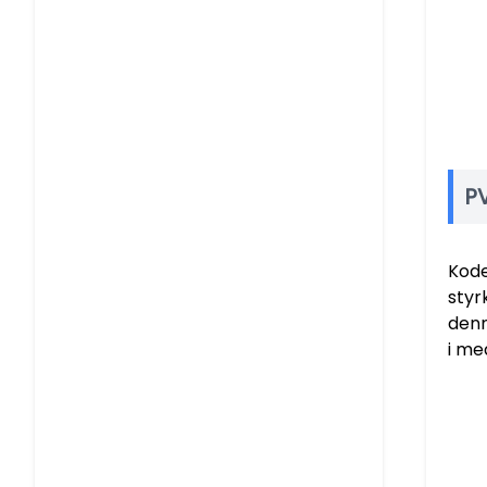
P
Kode
styr
denn
i me