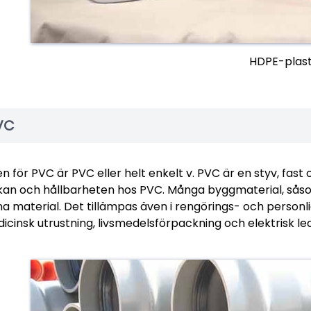
HDPE-plas
VC
n för PVC är PVC eller helt enkelt v. PVC är en styv, fast
kan och hållbarheten hos PVC. Många byggmaterial, såsom
a material. Det tillämpas även i rengörings- och pers
dicinsk utrustning, livsmedelsförpackning och elektrisk le