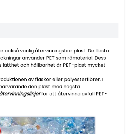
är också vanlig återvinningsbar plast. De flesta
packningar använder PET som råmaterial. Dess
ess lätthet och hållbarhet är PET-plast mycket
duktionen av flaskor eller polyesterfibrer. I
r närvarande den plast med högsta
återvinningslinjer
för att återvinna avfall PET-