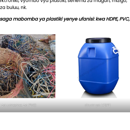
ektroniki, vyombo vya plastiki, sehemu za magari, mizigo,
za buluu, nk.
ga mabomba ya plastiki yenye ufanisi: kwa HDPE, PVC, 
a za umeme za PVC
drum ya HDPE