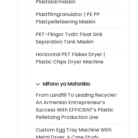
Plastskärmaskin
Plastfilmgranulator | PE PP
Plastpelletisering Maskin
PET-Flingor Tvätt Float Sink
Separation Tank Maskin
Horizontal PET Flakes Dryer |
Plastic Chips Dryer Machine
Mifano ya Mafanikio
From Landfill To Leading Recycler:
An Armenian Entrepreneur’s
Success With EFFICIENT’s Plastic
Pelletizing Production Line
Custom Egg Tray Machine With
Metal Dryer: A Case Study