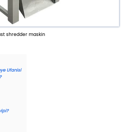
ast shredder maskin
ye Ufanisi
?
ipi?