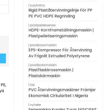
suluhisho
Rigid Plaståtervinningslinje För PP
PE PVC HDPE Regrinding
plastpelletiserare
HDPE-Kornframställningsmaskin |
Plastpelletiseringsmaskin
plastkrossmaskin
EPS-Kompressor För Återvinning
Av Frigolit Extruded Polystyrene
plastkrossmaskin
Plastflaskkrossmaskin |
Plastskärmaskin
 PE,
fall
PVC Återvinningsmaskiner Främjar
ya
Ekonomisk Cirkularitet I Nigeria
nyheter
Senegalska Kunder Turar EFFICIENT