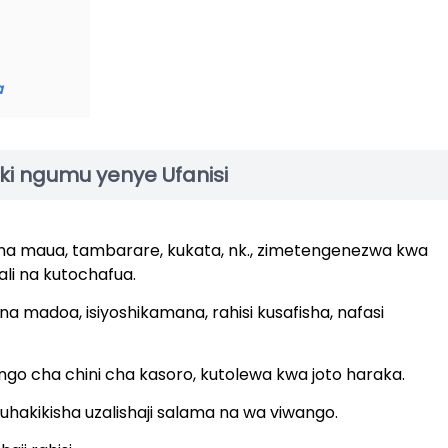
a
ki ngumu yenye Ufanisi
 na maua, tambarare, kukata, nk., zimetengenezwa kwa
li na kutochafua.
a madoa, isiyoshikamana, rahisi kusafisha, nafasi
o cha chini cha kasoro, kutolewa kwa joto haraka.
 kuhakikisha uzalishaji salama na wa viwango.