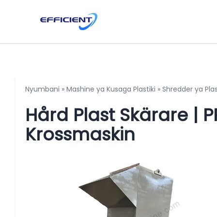
Nyumbani
»
Mashine ya Kusaga Plastiki
»
Shredder ya Plas
Hård Plast Skärare | P
Krossmaskin