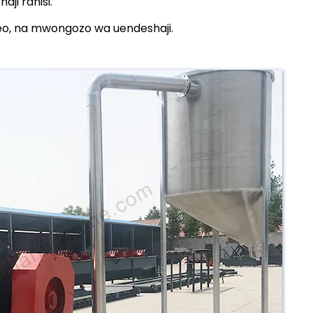
ji rahisi.
o, na mwongozo wa uendeshaji.