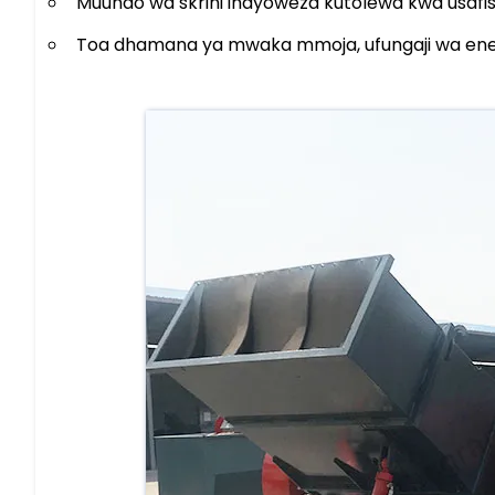
Muundo wa skrini inayoweza kutolewa kwa usafisha
Toa dhamana ya mwaka mmoja, ufungaji wa ene