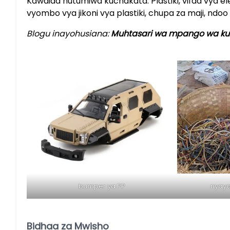
Kawaida hutumiwa kuchakata: Plastiki, vifaa vya el
vyombo vya jikoni vya plastiki, chupa za maji, ndoo 
Blogu inayohusiana:
Muhtasari wa mpango wa kusa
bumper ya PP
nyay
Bidhaa za Mwisho