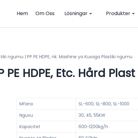
Hem
Om Oss
Lösningar
Produkter
tiki ngumu | PP PE HDPE, nk. Mashine ya Kusaga Plastiki ngumu
P PE HDPE, Etc. Hård Plast
Mfano
SL-600, SL-800, SL-1000
Nguvu
30, 45, 55KW
Kapacitet
600~1200kg/h
Nyenzo za Blades
60 Si2Mn