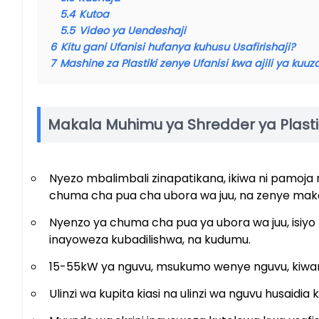
5.4
Kutoa
5.5
Video ya Uendeshaji
6
Kitu gani Ufanisi hufanya kuhusu Usafirishaji?
7
Mashine za Plastiki zenye Ufanisi kwa ajili ya kuuz
Makala Muhimu ya Shredder ya Plasti
Nyezo mbalimbali zinapatikana, ikiwa ni pamoja
chuma cha pua cha ubora wa juu, na zenye maka
Nyenzo ya chuma cha pua ya ubora wa juu, isiyo n
inayoweza kubadilishwa, na kudumu.
15-55kW ya nguvu, msukumo wenye nguvu, kiwang
Ulinzi wa kupita kiasi na ulinzi wa nguvu husaidia