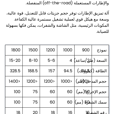
والإطارات المستعملة (off-the-road) المنفصلة.
آلة تمزيق الإطارات توفر حجم جزيئات قابل للتعديل، قوة عالية،
وسعة مع هيكل قوي لعملية تشغيل مستمرة عالية الكفاءة.
المكونات الرئيسية، مثل الشاشة والشفرات، يمكن فكها بسهولة
للصيانة.
نموذج
900
1000
1200
1500
1800
2
السعة (طن/ساعة)
4
5-6
8-10
15-20
64.5
الطاقة (كيلووات)
94.5
157
188.5
328.5
<900
حجم المدخل (مم)
<1000
<1200
<1200
<1400
50
حجم الإخراج (مم)
60
60
75
100
50
سمك الشفرة (مم)
60
60
75
100
رقم الشفرة
16
16
18
20
18