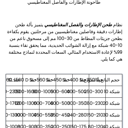
طاحونة الإطارات والفاصل المغناطيسي
نظام
طحن الإطارات والفصل المغناطيسي
يتميز بآلة طحن
إطارات دقيقة وفاصلين مغناطيسيين من مرحلتين. يقوم بكفاءة
بطحن جزيئات المطاط من 30-100 مم إلى مسحوق ناعم من
10-40 شبكة مع إزالة الشوائب الحديدية، مما يحقق نقاء بنسبة
99% لإعادة الاستخدام المثالي. السعات المحددة لنماذج مختلفة
هي كما يلي.
خط SL-350
حجم الناتج\النموذج
خط SL-400
خط SL-450
خط SL-560
خط SL-560 D
خط SL-660
شبكة 10
250-300
400-500
500-600
900-1000
1500-1600
100-2300
شبكة 20
180-230
300-350
400-500
600-700
1200-1300
1600-1700
شبكة 30
150-210
240-280
350-450
450-550
1000-1100
1200-1300
شبكة 40
80-120
150-175
200-250
300-350
800-900
900-1000