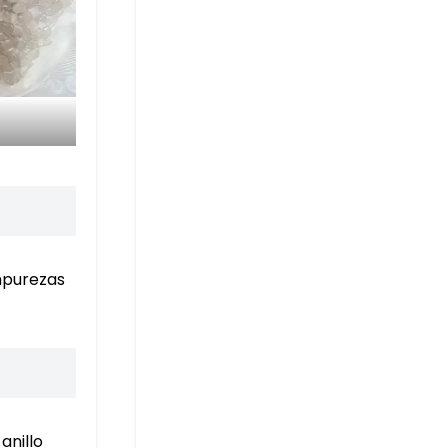
impurezas
anillo