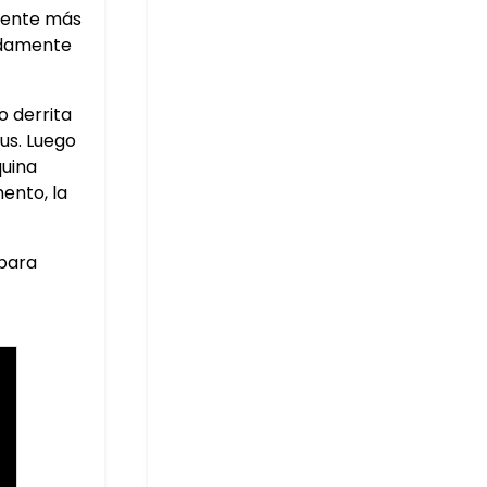
amente más
pidamente
o derrita
ius. Luego
quina
mento, la
 para