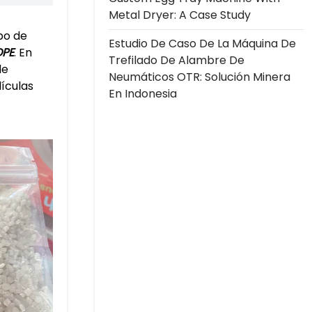
Metal Dryer: A Case Study
po de
Estudio De Caso De La Máquina De
DPE
. En
Trefilado De Alambre De
de
Neumáticos OTR: Solución Minera
lículas
En Indonesia