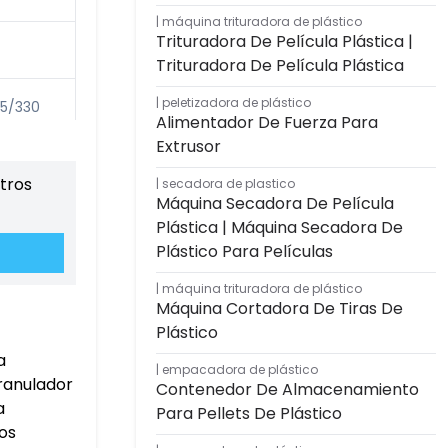
máquina trituradora de plástico
Trituradora De Película Plástica |
Trituradora De Película Plástica
peletizadora de plástico
15/330
Alimentador De Fuerza Para
Extrusor
stros
secadora de plastico
80/420
Máquina Secadora De Película
Plástica | Máquina Secadora De
Plástico Para Películas
máquina trituradora de plástico
Máquina Cortadora De Tiras De
Plástico
a
empacadora de plástico
granulador
Contenedor De Almacenamiento
a
Para Pellets De Plástico
los