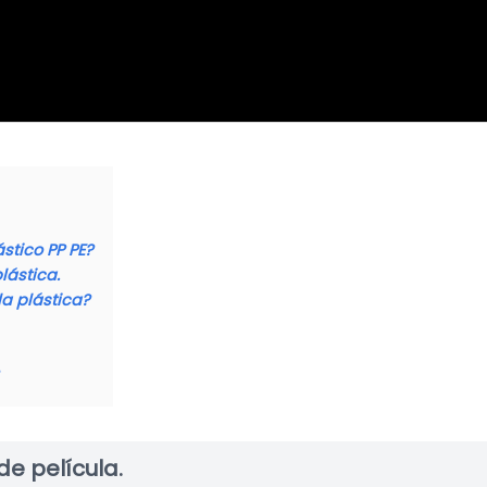
tico PP PE?
lástica.
la plástica?
e película.