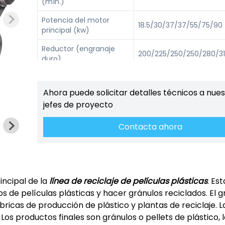
(mín.)
Potencia del motor
18.5/30/37/37/55/75/90
principal (kw)
Reductor (engranaje
200/225/250/250/280/3
duro)
Peso (t)
1.3/1.8/2/2/2.2/2.8/3.2
Ahora puede solicitar detalles técnicos a nue
Producción (kg/h)
150/180/200/300/350/3
jefes de proyecto
Contacta ahora
incipal de la
línea de reciclaje de películas plásticas
. Est
uos de películas plásticas y hacer gránulos reciclados. El 
bricas de producción de plástico y plantas de reciclaje. L
os productos finales son gránulos o pellets de plástico, 