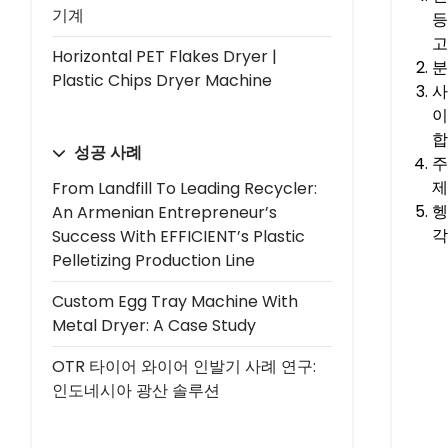
기계
등
고
Horizontal PET Flakes Dryer |
분
Plastic Chips Dryer Machine
사
이
합
성공 사례
주
제
From Landfill To Leading Recycler:
헹
An Armenian Entrepreneur’s
각
Success With EFFICIENT’s Plastic
Pelletizing Production Line
Custom Egg Tray Machine With
Metal Dryer: A Case Study
OTR 타이어 와이어 인발기 사례 연구:
인도네시아 광산 솔루션