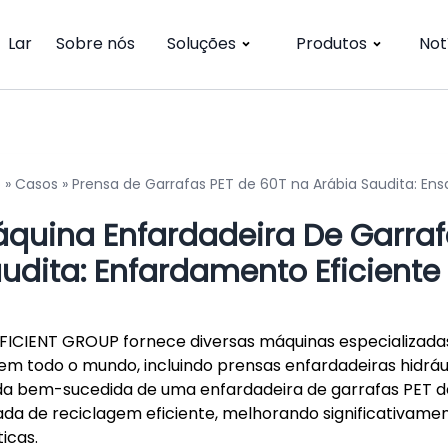
Lar
Sobre nós
Soluções
Produtos
Not
o
»
Casos
»
Prensa de Garrafas PET de 60T na Arábia Saudita: En
quina Enfardadeira De Garraf
udita: Enfardamento Eficiente
FICIENT GROUP fornece diversas máquinas especializadas
em todo o mundo, incluindo prensas enfardadeiras hidrá
a bem-sucedida de uma enfardadeira de garrafas PET de
ada de reciclagem eficiente, melhorando significativame
ticas.