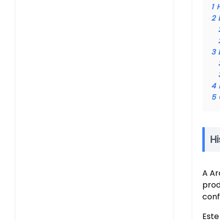
1
H
2
3
4
5
Hi
A Ar
prod
conf
Este