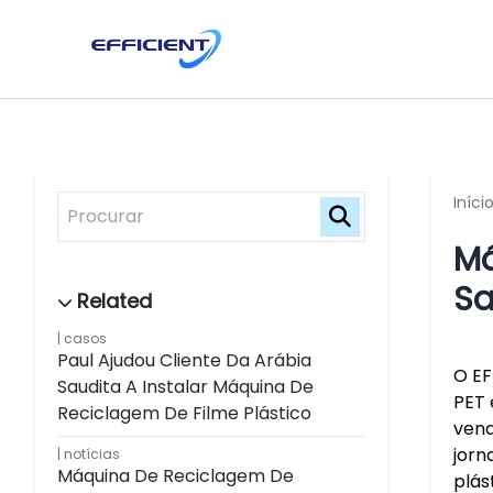
Iníci
Má
Sa
casos
Paul Ajudou Cliente Da Arábia
O EF
Saudita A Instalar Máquina De
PET 
Reciclagem De Filme Plástico
vend
jorn
notícias
Máquina De Reciclagem De
plás