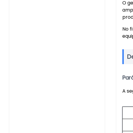
O ge
ampl
prod
No f
equi
D
Par
A se