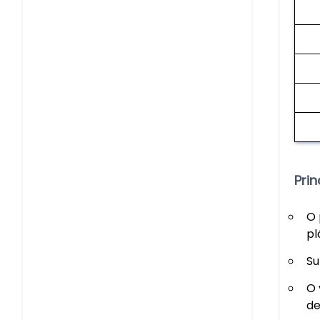
Pri
O 
pl
Su
O 
de