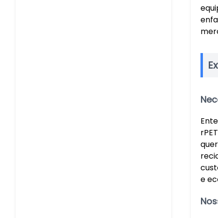
equi
enfa
merc
E
Nec
Ente
rPET
quer
reci
cust
e ec
Nos