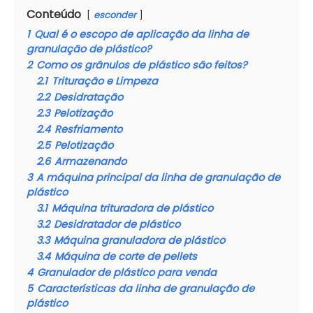
Conteúdo
esconder
1
Qual é o escopo de aplicação da linha de
granulação de plástico?
2
Como os grânulos de plástico são feitos?
2.1
Trituração e Limpeza
2.2
Desidratação
2.3
Pelotização
2.4
Resfriamento
2.5
Pelotização
2.6
Armazenando
3
A máquina principal da linha de granulação de
plástico
3.1
Máquina trituradora de plástico
3.2
Desidratador de plástico
3.3
Máquina granuladora de plástico
3.4
Máquina de corte de pellets
4
Granulador de plástico para venda
5
Características da linha de granulação de
plástico