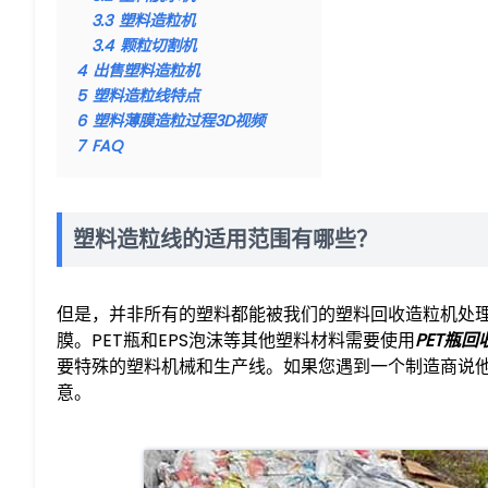
3.3
塑料造粒机
3.4
颗粒切割机
4
出售塑料造粒机
5
塑料造粒线特点
6
塑料薄膜造粒过程3D视频
7
FAQ
塑料造粒线的适用范围有哪些？
但是，并非所有的塑料都能被我们的塑料回收造粒机处理。我
膜。PET瓶和EPS泡沫等其他塑料材料需要使用
PET瓶
要特殊的塑料机械和生产线。如果您遇到一个制造商说
意。