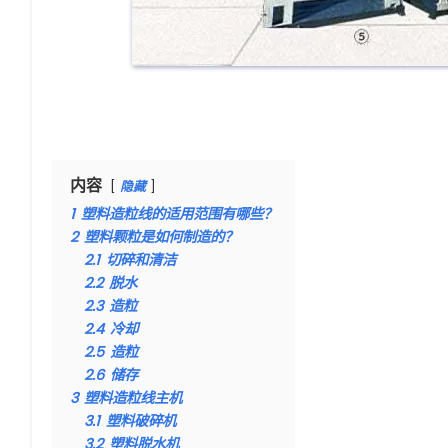
内容
隐藏
1
塑料造粒线的适用范围有哪些？
2
塑料颗粒是如何制造的？
2.1
切碎和清洁
2.2
脱水
2.3
造粒
2.4
冷却
2.5
造粒
2.6
储存
3
塑料造粒线主机
3.1
塑料破碎机
3.2
塑料脱水机