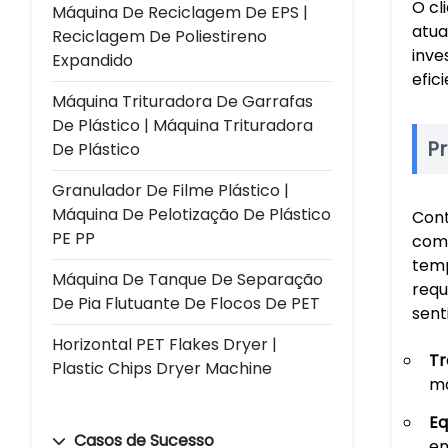
O cl
Máquina De Reciclagem De EPS |
atua
Reciclagem De Poliestireno
inve
Expandido
efic
Máquina Trituradora De Garrafas
De Plástico | Máquina Trituradora
P
De Plástico
Granulador De Filme Plástico |
Máquina De Pelotização De Plástico
Cont
PE PP
comp
temp
Máquina De Tanque De Separação
requ
De Pia Flutuante De Flocos De PET
sent
Horizontal PET Flakes Dryer |
Tr
Plastic Chips Dryer Machine
má
Eq
Casos de Sucesso
em