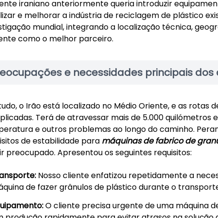
iente iraniano anteriormente queria introduzir equipame
lizar e melhorar a indústria de reciclagem de plástico ex
stigação mundial, integrando a localização técnica, geogr
iente como o melhor parceiro.
reocupações e necessidades principais dos c
udo, o Irão está localizado no Médio Oriente, e as rotas 
licadas. Terá de atravessar mais de 5.000 quilómetros 
eratura e outros problemas ao longo do caminho. Peran
isitos de estabilidade para
máquinas de fabrico de granu
ir preocupado. Apresentou os seguintes requisitos:
ansporte:
Nosso cliente enfatizou repetidamente a nece
quina de fazer grânulos de plástico durante o transporte
uipamento:
O cliente precisa urgente de uma máquina de 
 produção rapidamente para evitar atrasos na solução 