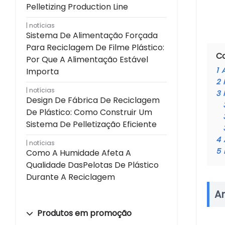
Pelletizing Production Line
notícias
Sistema De Alimentação Forçada
Para Reciclagem De Filme Plástico:
C
Por Que A Alimentação Estável
1
Importa
2
notícias
3
Design De Fábrica De Reciclagem
De Plástico: Como Construir Um
Sistema De Pelletização Eficiente
4
notícias
5
Como A Humidade Afeta A
Qualidade DasPelotas De Plástico
Durante A Reciclagem
A
Produtos em promoção