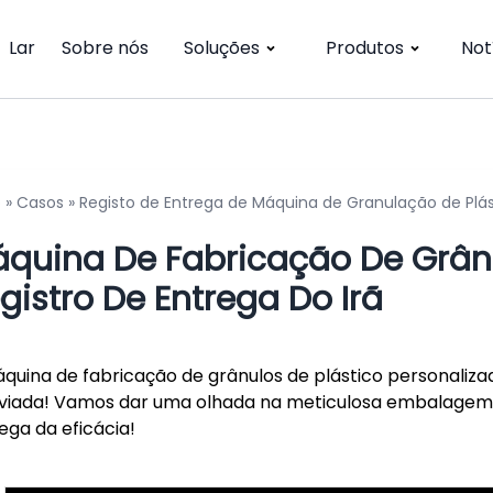
Lar
Sobre nós
Soluções
Produtos
Not
o
»
Casos
»
Registo de Entrega de Máquina de Granulação de Plást
quina De Fabricação De Grânu
gistro De Entrega Do Irã
quina de fabricação de grânulos de plástico personalizad
viada! Vamos dar uma olhada na meticulosa embalagem, 
ega da eficácia!