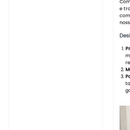
Como
e tr
comp
noss
Des
P
me
r
M
P
t
g