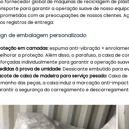
 fornecedor global de máquinas de reciclagem de plás
ansporte para garantir a operação suave de nosso eq
rometidos com as preocupações de nossos clientes. Açõe
os registros de entrega:
ign de embalagem personalizado
roteção em camadas:
espuma anti-vibração + enrolamento
lhorar a proteção. Além disso, o parafuso, a caixa de co
eforçadas individualmente para garantir a operação suave
edidas à prova de umidade:
Dessicante embutido para evi
acote de caixa de madeira para serviço pesado:
Caixa de
amanho das peças, a caixa induz a marcação anti-impacto
arantir a segurança do carregamento e descarregament