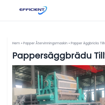
Hem
»
Papper Återvinningsmaskin
»
Papper Äggbricks Til
Pappersäggbrädu Til