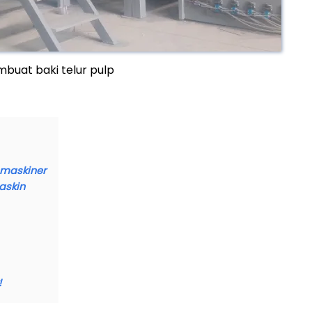
buat baki telur pulp
gsmaskiner
askin
!