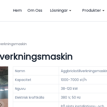
Hem
Om Oss
Lösningar
Produkter
lverkningsmaskin
lverkningsmaskin
Namn
Äggbrickstillverkningsmaski
Kapacitet
1000-7000 st/h
Nguvu
38-120 kW
Elektrisk kraftkälla
380 V, 50 Hz
På plats installations- och