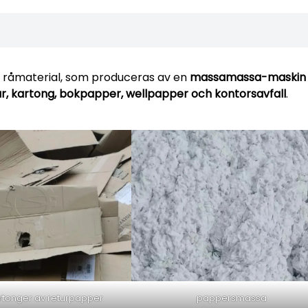
råmaterial, som produceras av en
massamassa-maskin
r, kartong, bokpapper, wellpapper och kontorsavfall
.
tonger av returpapper
pappersmassa