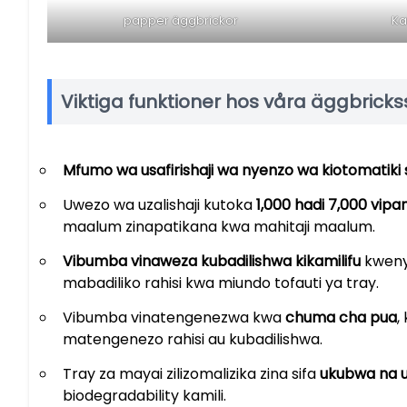
papper äggbrickor
Ka
Viktiga funktioner hos våra äggbricks
Mfumo wa usafirishaji wa nyenzo wa kiotomatiki
Uwezo wa uzalishaji kutoka
1,000 hadi 7,000 vip
maalum zinapatikana kwa mahitaji maalum.
Vibumba vinaweza kubadilishwa kikamilifu
kwenye
mabadiliko rahisi kwa miundo tofauti ya tray.
Vibumba vinatengenezwa kwa
chuma cha pua
,
matengenezo rahisi au kubadilishwa.
Tray za mayai zilizomalizika zina sifa
ukubwa na 
biodegradability kamili.