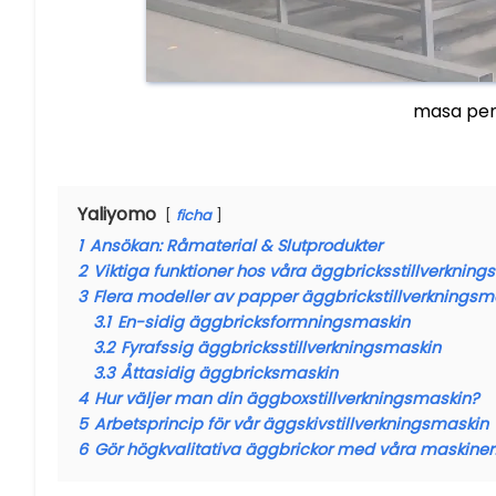
masa pem
Yaliyomo
ficha
1
Ansökan: Råmaterial & Slutprodukter
2
Viktiga funktioner hos våra äggbricksstillverknin
3
Flera modeller av papper äggbrickstillverkningsm
3.1
En-sidig äggbricksformningsmaskin
3.2
Fyrafssig äggbricksstillverkningsmaskin
3.3
Åttasidig äggbricksmaskin
4
Hur väljer man din äggboxstillverkningsmaskin?
5
Arbetsprincip för vår äggskivstillverkningsmaskin
6
Gör högkvalitativa äggbrickor med våra maskiner