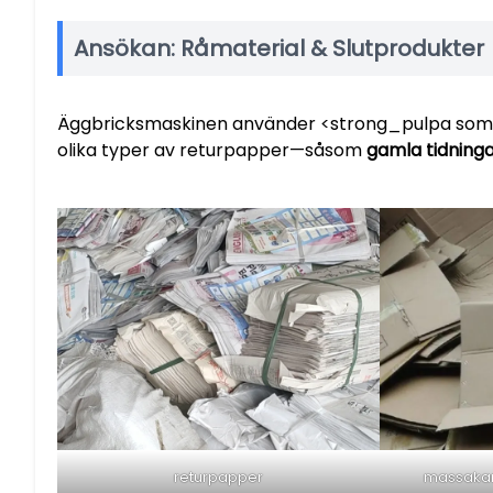
Ansökan: Råmaterial & Slutprodukter
Äggbricksmaskinen använder <strong_pulpa som 
olika typer av returpapper—såsom
gamla tidninga
returpapper
massakar