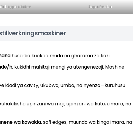
ffekoppsbrickor
äppelbricka
stillverkningsmaskiner
 sana
husaidia kuokoa muda na gharama za kazi.
ande/h
, kukidhi mahitaji mengi ya utengenezaji. Mashine
 idadi ya cavity, ukubwa, umbo, na nyenzo—kuruhusu
 kuhakikisha upinzani wa maji, upinzani wa kutu, uimara, na
unene wa kawaida
, safi edges, muundo wa kinga imara, na