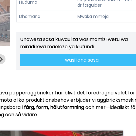
Huduma
driftsguider
Dhamana
Mwaka mmoja
Unaweza sasa kuwauliza wasimamizi wetu wa
miradi kwa maelezo ya kiufundi
wasiliana sasa
tiva papperäggbrickor har blivit det föredragna valet för
t möta olika produktionsbehov erbjuder vi äggbricksmaski
ingsbara i
färg, form, hålutformning
och mer—idealiskt fö
ng och så vidare.