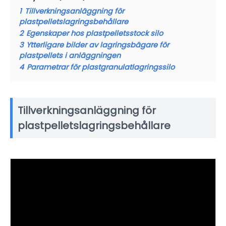
1
Tillverkningsanläggning för
plastpelletslagringsbehållare
2
Egenskaper hos plastpelletsstock silo
3
Ytterligare bilder av lagringsbägare för
plastpellets i anläggningen
4
Parametrar för plastgranulatlagringssilo
Tillverkningsanläggning för
plastpelletslagringsbehållare