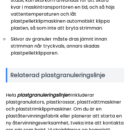
stabil, kan skärkorn användas för att skära
kvar i maskintransportören en tid, och så höjs
vattentemperaturen och låt
plastpelletklipmaskinen automatiskt klippa
plasten, så som inte att bryta strimman.
Skivor av granuler måste dras jämnt innan
strimman når tryckvals, annars skadas
plastpelletklipparen.
Relaterad plastgranuleringslinje
Hela
plastgranuleringslinjen
inkluderar
plastgranulators, plastkrossar, plasttvättmaskiner
och plaststrimklippmaskiner. Om du är en
plaståtervinningsfabrik eller planerar att starta en
ny återvinningsverksamhet, tveka inte att kontakta
oss när som helst. Vi skräddarsyr en komplett