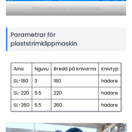
hård av plast dana-skärare maskin
Parametrar för
plaststrimklippmaskin
Aina
Nguvu
Bredd på knivarna
Knivtyp
SL-180
3
180
hädare
SL-220
5.5
220
hädare
SL-260
5.5
260
hädare