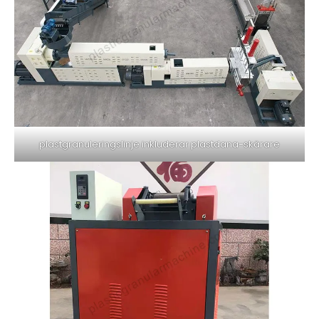
plastgranuleringslinje inkluderar plastdana-skärare