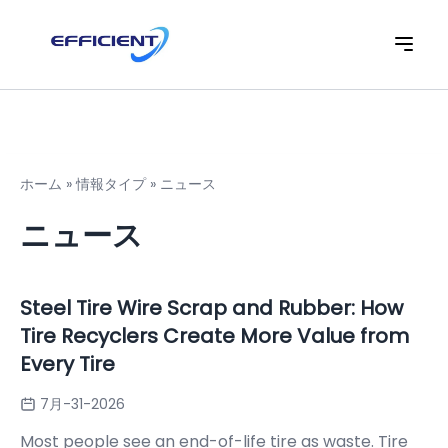
ホーム
»
情報タイプ
»
ニュース
ニュース
Steel Tire Wire Scrap and Rubber: How
Tire Recyclers Create More Value from
Every Tire
7月-31-2026
Most people see an end-of-life tire as waste. Tire