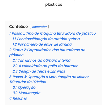
plásticos
Conteúdo
esconder
1
Passo 1: Tipo de máquina trituradora de plástico
1.1
Por classificação de matéria-prima
1.2
Por número de eixos de lâmina
2
Etapa 2: Capacidades dos trituradores de
plástico
2.1
Tamanhos da câmara interna
2.2
A velocidade da polia do britador
2.3
Design de Telas e Lâminas
3
Passo 3: Operação e Manutenção do Melhor
Triturador de Plástico
3.1
Operação
3.2
Manutenção
4
Resumo