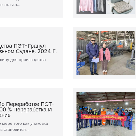
не только…
дства ПЭТ-Гранул
жном Судане, 2024 Г.
ашину для производства
По Переработке ПЭТ-
100 % Переработка И
ание
 мере того как упаковка
ов становится…