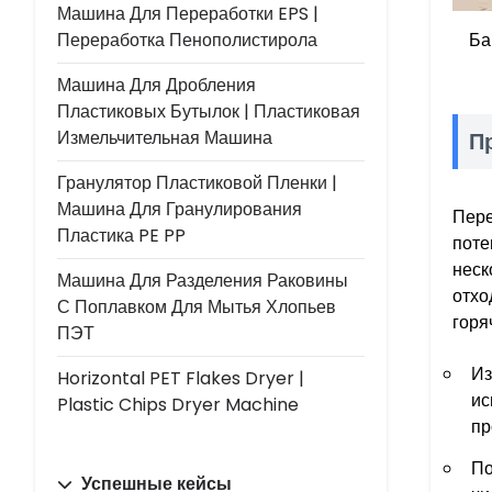
Машина Для Переработки EPS |
Переработка Пенополистирола
Ба
Машина Для Дробления
Пластиковых Бутылок | Пластиковая
Измельчительная Машина
П
Гранулятор Пластиковой Пленки |
Машина Для Гранулирования
Пере
Пластика PE PP
поте
неск
Машина Для Разделения Раковины
отхо
С Поплавком Для Мытья Хлопьев
горя
ПЭТ
Из
Horizontal PET Flakes Dryer |
ис
Plastic Chips Dryer Machine
пр
По
Успешные кейсы