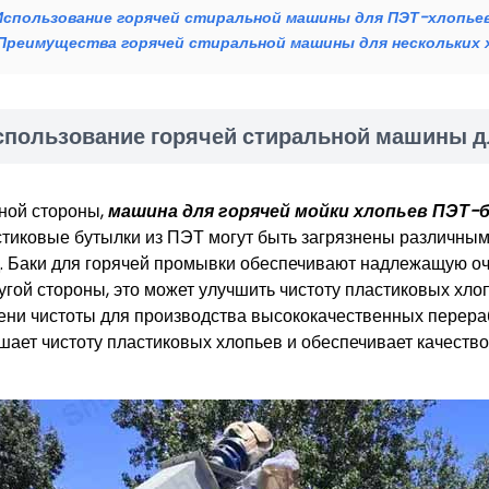
Использование горячей стиральной машины для ПЭТ-хлопье
Преимущества горячей стиральной машины для нескольких
спользование горячей стиральной машины 
ной стороны,
машина для горячей мойки хлопьев ПЭТ-
тиковые бутылки из ПЭТ могут быть загрязнены различными
 д. Баки для горячей промывки обеспечивают надлежащую оч
угой стороны, это может улучшить чистоту пластиковых хл
ени чистоты для производства высококачественных перера
шает чистоту пластиковых хлопьев и обеспечивает качеств