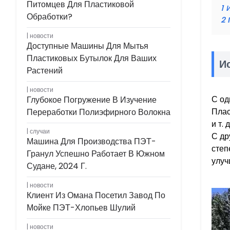
Питомцев Для Пластиковой
1
Обработки?
2
новости
Доступные Машины Для Мытья
Пластиковых Бутылок Для Ваших
И
Растений
новости
С од
Глубокое Погружение В Изучение
Плас
Переработки Полиэфирного Волокна
и т.
случаи
С др
Машина Для Производства ПЭТ-
степ
Гранул Успешно Работает В Южном
улуч
Судане, 2024 Г.
новости
Клиент Из Омана Посетил Завод По
Мойке ПЭТ-Хлопьев Шулий
новости