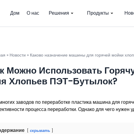
Дом
О нас
Решения
Продукты
Нов
ная
»
Новости
»
Каково назначение машины для горячей мойки хло
к Можно Использовать Горя
я Хлопьев ПЭТ-Бутылок?
многих заводов по переработке пластика машина для горя
ктивности процесса переработки. Однако для чего нужен у
одержание
скрывать