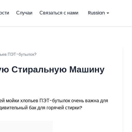
ости
Случаи
Связаться с нами
Russian
пьев ПЭТ-бутылок?
чую Стиральную Машину
чей мойки хлопьев ПЭТ-бутылок очень важна для
дивительный бак для горячей стирки?