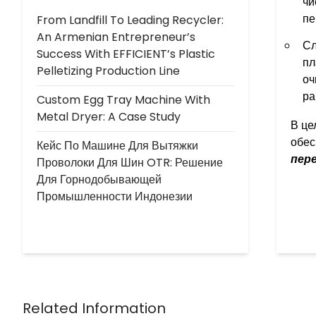
чи
пе
From Landfill To Leading Recycler:
An Armenian Entrepreneur’s
Сл
Success With EFFICIENT’s Plastic
пл
Pelletizing Production Line
оч
ра
Custom Egg Tray Machine With
Metal Dryer: A Case Study
В це
обес
Кейс По Машине Для Вытяжки
пер
Проволоки Для Шин OTR: Решение
Для Горнодобывающей
Промышленности Индонезии