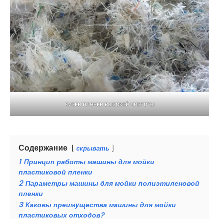
куски пленки высокой чистоты
Содержание
скрывать
1
Принцип работы машины для мойки
пластиковой пленки
2
Параметры машины для мойки полиэтиленовой
пленки
3
Каковы преимущества машины для мойки
пластиковых отходов?