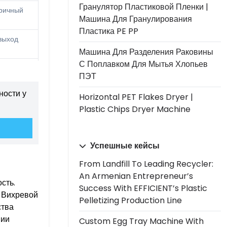
Гранулятор Пластиковой Пленки |
тричный
Машина Для Гранулирования
Пластика PE PP
выход
Машина Для Разделения Раковины
С Поплавком Для Мытья Хлопьев
ПЭТ
ности у
Horizontal PET Flakes Dryer |
Plastic Chips Dryer Machine
Успешные кейсы
From Landfill To Leading Recycler:
An Armenian Entrepreneur’s
сть.
Success With EFFICIENT’s Plastic
. Вихревой
Pelletizing Production Line
ства
нии
Custom Egg Tray Machine With