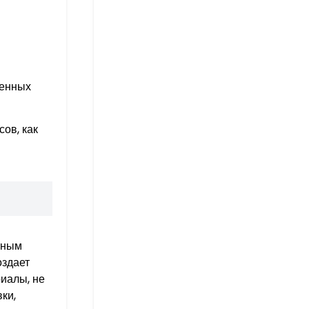
ченных
ов, как
тным
оздает
иалы, не
ки,