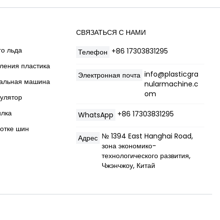
СВЯЗАТЬСЯ С НАМИ
го льда
+86 17303831295
Телефон
ления пластика
info@plasticgra
Электронная почта
ральная машина
nularmachine.c
om
нулятор
илка
+86 17303831295
WhatsApp
ботке шин
№ 1394 East Hanghai Road,
Адрес
зона экономико-
технологического развития,
Чжэнчжоу, Китай