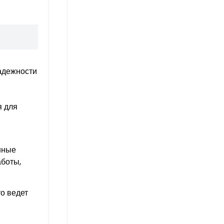
адежности
 для
нные
аботы,
о ведет