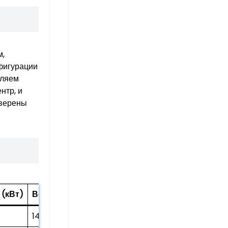
м,
фигурации
вляем
нтр, и
уверены
(кВт)
Вес (кг)
Габариты (мм)
1450
2980*1883*1210