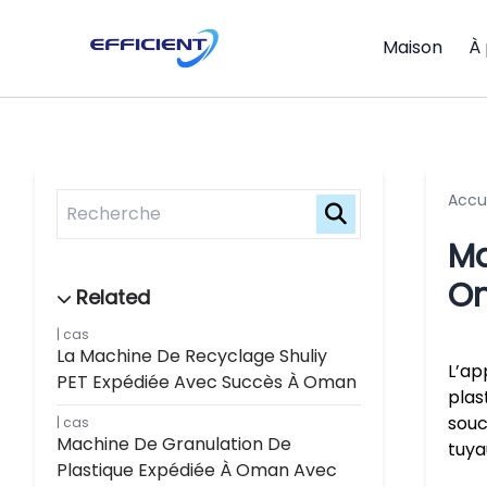
Maison
À
Accu
Ma
O
cas
La Machine De Recyclage Shuliy
L’ap
PET Expédiée Avec Succès À Oman
plas
souc
cas
Machine De Granulation De
tuya
Plastique Expédiée À Oman Avec