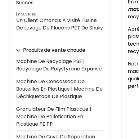
En r
Succès
mach
nouvelles
recy
Un Client Omanais A Visité L'usine
De Lavage De Flocons PET De Shuliy
Aprè
plas
tech
Produits de vente chaude
recy
Machine De Recyclage PSE |
Notr
Recyclage Du Polystyrène Expansé
mach
qual
Machine De Concassage De
perf
Bouteilles En Plastique | Machine De
Déchiquetage De Plastique
Granulateur De Film Plastique |
Machine De Pelletisation En
Plastique PE PP
Machine De Cuve De Séparation