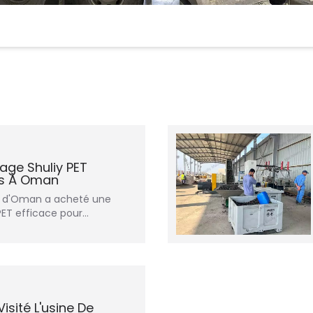
age Shuliy PET
ès À Oman
nt d'Oman a acheté une
ET efficace pour…
isité L'usine De