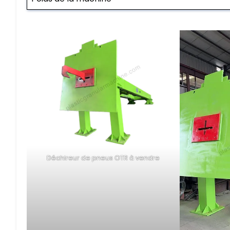
Déchireur de pneus OTR à vendre