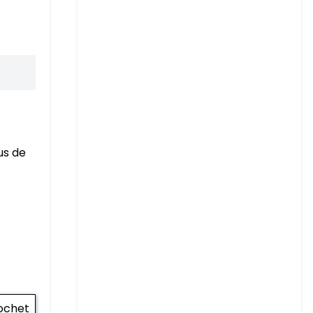
us de
ochet