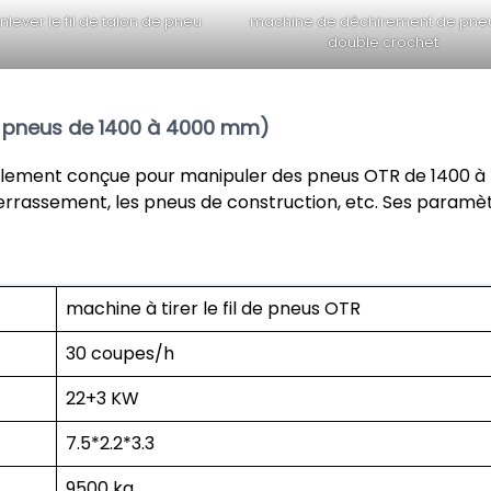
lever le fil de talon de pneu
machine de déchirement de pne
double crochet
ur pneus de 1400 à 4000 mm)
alement conçue pour manipuler des pneus OTR de 1400 à
errassement, les pneus de construction, etc. Ses paramè
machine à tirer le fil de pneus OTR
30 coupes/h
22+3 KW
7.5*2.2*3.3
9500 kg