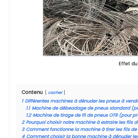
Effet d
Contenu
cacher
1
Différentes machines à dénuder les pneus à vend
1.1
Machine de débeadage de pneus standard (po
1.2
Machine de tirage de fil de pneus OTR (pour 
2
Pourquoi choisir notre machine à extraire les fils 
3
Comment fonctionne la machine à tirer les fils de
4
Comment choisir la bonne machine à dénuder le