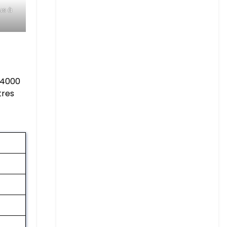
us à
 4000
tres