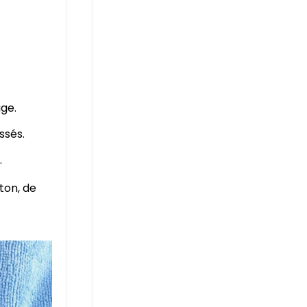
age.
ssés.
.
ton, de